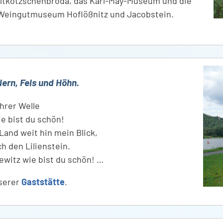
 Altkötzschenbroda, das Karl-May-Museum und die
 Weingutmuseum Hoflößnitz und Jacobstein.
lern, Fels und Höhn.
ihrer Welle
e bist du schön!
 Land weit hin mein Blick,
ch den Lilienstein.
witz wie bist du schön! …
nserer
Gaststätte
.