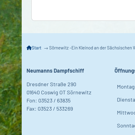
Start
→
Sörnewitz -Ein Kleinod an der Sächsischen 
Neumanns Dampfschiff
Öffnung
Dresdner Straße 290
Montag
01640 Coswig OT Sörnewitz
Dienst
Fon: 03523 / 63835
Fax: 03523 / 533269
Mittwo
Sonnta