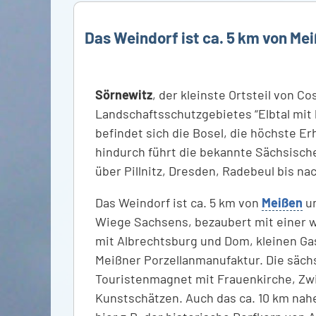
Das Weindorf ist ca. 5 km von Me
Sörnewitz
, der kleinste Ortsteil von C
Landschaftsschutzgebietes “Elbtal mit 
befindet sich die Bosel, die höchste E
hindurch führt die bekannte Sächsische
über Pillnitz, Dresden, Radebeul bis na
Das Weindorf ist ca. 5 km von
Meißen
un
Wiege Sachsens, bezaubert mit einer w
mit Albrechtsburg und Dom, kleinen Ga
Meißner Porzellanmanufaktur. Die säch
Touristenmagnet mit Frauenkirche, Zw
Kunstschätzen. Auch das ca. 10 km nah